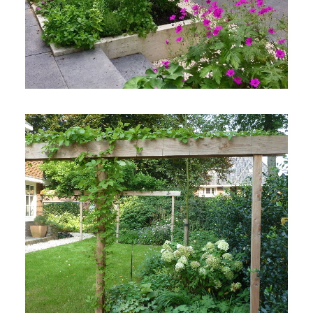
Naarden
Oosterbeek
Bussum
Frankrijk
Almere
REFERENTIES
CONTACT