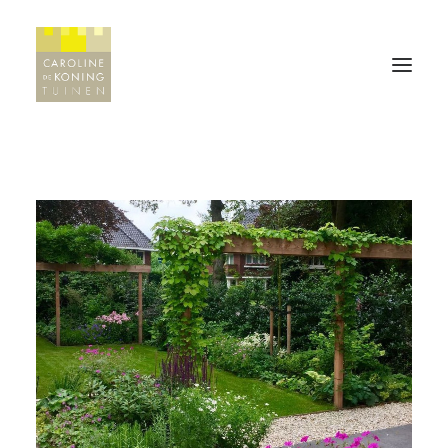
HOME
WERKWIJZE
PROJECTEN
Hilversum
Den Bosch
Laren