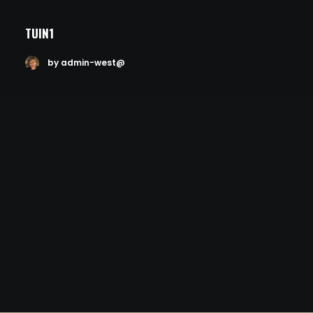
TUIN1
by admin-west@